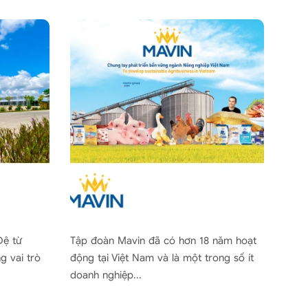
Đệ từ
Tập đoàn Mavin đã có hơn 18 năm hoạt
HiSt
g vai trò
động tại Việt Nam và là một trong số ít
từ t
doanh nghiệp...
hệ c