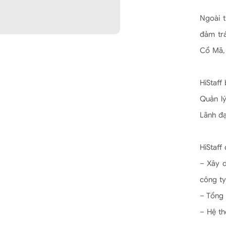
Ngoài 
đảm trá
Cổ Mã,
HiStaff
Quản lý
Lãnh đạ
HiStaff
– Xây d
công ty
– Tổng 
– Hệ th