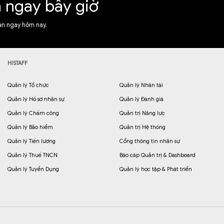
n ngay bây giờ
ạn ngay hôm nay.
HISTAFF
Quản lý Tổ chức
Quản lý Nhân tài
Quản lý Hồ sơ nhân sự
Quản lý Đánh giá
Quản lý Chấm công
Quản trị Năng lực
Quản lý Bảo hiểm
Quản trị Hệ thống
Quản lý Tiền lương
Cổng thông tin nhân sự
Quản lý Thuế TNCN
Báo cáp Quản trị & Dashboard
Quản lý Tuyển Dụng
Quản lý học tập & Phát triển