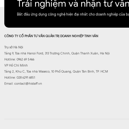
Trải nghiệm và nhận tư vấ
Bắt đầu ứng dụng công nghệ hiện đại nhất cho doanh nghiệp của b
CÔNG TY CỔ PHẦN TƯ VẤN QUẢN TRỊ DOANH NGHIỆP TINH VÂN
Trụ sở Hà Nội
Tầng 9, Tòa nhà Hanoi Ford, 313 Trường Chinh, Quận Thanh Xuân, Hà Nội
Hotline: 0962 69 5466
VP Hồ Chí Minh
Tầng 2, Khu C, Tòa nhà Waseco, 10 Phổ Quang, Quận Tân Bình, TP. HCM
Hotline: 028 6291 6851
Email:
contact@histaff.vn