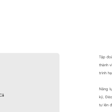
Tập đoà
thành v
trình h
Năng lự
 Cả
kỷ, Đèo
tư lên 