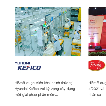
iệt
HiStaff được triển khai chính thức tại
HiStaff đượ
.500
Hyundai Kefico với kỳ vọng xây dựng
4/2021 và 
một giải pháp phần mềm...
nhân sự