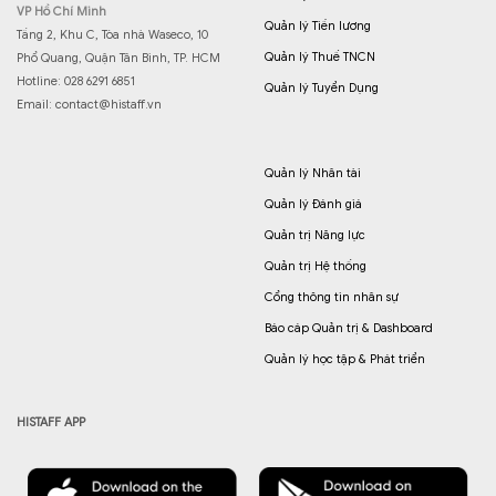
VP Hồ Chí Minh
Quản lý Tiền lương
Tầng 2, Khu C, Tòa nhà Waseco, 10
Quản lý Thuế TNCN
Phổ Quang, Quận Tân Bình, TP. HCM
Hotline: 028 6291 6851
Quản lý Tuyển Dụng
Email:
contact@histaff.vn
Quản lý Nhân tài
Quản lý Đánh giá
Quản trị Năng lực
Quản trị Hệ thống
Cổng thông tin nhân sự
Báo cáp Quản trị & Dashboard
Quản lý học tập & Phát triển
HISTAFF APP