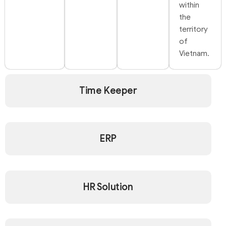
within
the
territory
of
Vietnam.
Time Keeper
ERP
HR Solution