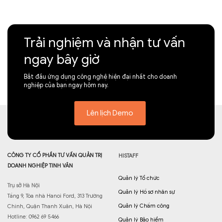
Trải nghiệm và nhận tư vấn
ngay bây giờ
Bắt đầu ứng dụng công nghệ hiện đại nhất cho doanh
nghiệp của bạn ngay hôm nay.
Lên lịch Demo
CÔNG TY CỔ PHẦN TƯ VẤN QUẢN TRỊ
HISTAFF
DOANH NGHIỆP TINH VÂN
Quản lý Tổ chức
Trụ sở Hà Nội
Quản lý Hồ sơ nhân sự
Tầng 9, Tòa nhà Hanoi Ford, 313 Trường
Quản lý Chấm công
Chinh, Quận Thanh Xuân, Hà Nội
Hotline: 0962 69 5466
Quản lý Bảo hiểm