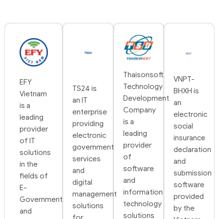
Thaisonsoft
VNPT-
EFY
Technology
TS24 is
BHXH is
Vietnam
Development
an IT
an
is a
Company
enterprise
electronic
leading
is a
providing
social
provider
leading
electronic
insurance
of IT
provider
government
declaration
solutions
of
services
and
in the
software
and
submission
fields of
and
digital
software
E-
information
management
provided
Government
technology
solutions
by the
and
solutions
for