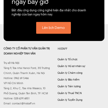
ngay bây giờ
Bắt đầu ứng dụng công nghệ hiện đại nhất cho doanh
nghiệp của bạn ngay hôm nay.
Lên lịch Demo
CÔNG TY CỔ PHẦN TƯ VẤN QUẢN TRỊ
HISTAFF
DOANH NGHIỆP TINH VÂN
Quản lý Tổ chức
Trụ sở Hà Nội
Quản lý Hồ sơ nhân sự
Tầng 9, Tòa nhà Hanoi Ford, 313 Trường
Quản lý Chấm công
Chinh, Quận Thanh Xuân, Hà Nội
Hotline: 0962 69 5466
Quản lý Bảo hiểm
VP Hồ Chí Minh
Quản lý Tiền lương
Tầng 2, Khu C, Tòa nhà Waseco, 10
Quản lý Thuế TNCN
Phổ Quang, Quận Tân Bình, TP. HCM
Hotline: 028 6291 6851
Quản lý Tuyển Dụng
Email:
contact@histaff.vn