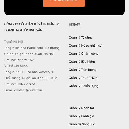
CÔNG TY CỔ PHẦN TƯ VẤN QUẢN TRỊ
HISTAFF
DOANH NGHIỆP TINH VÂN
Quản lý Tổ chức
Trụ sở Hà Nội
Quản lý Hồ sơ nhân sự
Tầng 9, Tòa nhà Hanoi Ford, 313 Trường
Quản lý Chấm công
Chinh, Quận Thanh Xuân, Hà Nội
Hotline: 0962 69 5466
Quản lý Bảo hiểm
VP Hồ Chí Minh
Quản lý Tiền lương
Tầng 2, Khu C, Tòa nhà Waseco, 10
Quản lý Thuế TNCN
Phổ Quang, Quận Tân Bình, TP. HCM
Hotline: 028 6291 6851
Quản lý Tuyển Dụng
Email:
contact@histaff.vn
Quản lý Nhân tài
Quản lý Đánh giá
Quản trị Năng lực