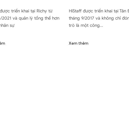
 được triển khai tại Richy từ
HiStaff được triển khai tại Tân
/2021 và quản lý tổng thể hơn
tháng 9/2017 và không chỉ đón
nhân sự
trò là một công...
hêm
Xem thêm