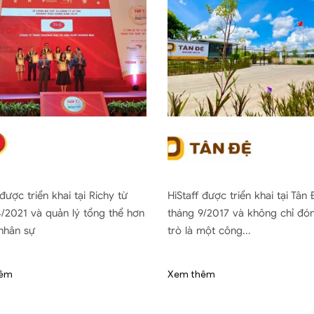
 được triển khai tại Richy từ
HiStaff được triển khai tại Tân
/2021 và quản lý tổng thể hơn
tháng 9/2017 và không chỉ đón
nhân sự
trò là một công...
hêm
Xem thêm