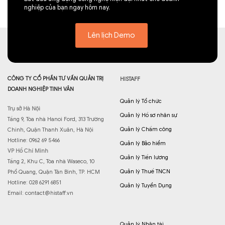
nghiệp của bạn ngay hôm nay.
Lên lịch Demo
CÔNG TY CỔ PHẦN TƯ VẤN QUẢN TRỊ
HISTAFF
DOANH NGHIỆP TINH VÂN
Quản lý Tổ chức
Trụ sở Hà Nội
Quản lý Hồ sơ nhân sự
Tầng 9, Tòa nhà Hanoi Ford, 313 Trường
Quản lý Chấm công
Chinh, Quận Thanh Xuân, Hà Nội
Hotline: 0962 69 5466
Quản lý Bảo hiểm
VP Hồ Chí Minh
Quản lý Tiền lương
Tầng 2, Khu C, Tòa nhà Waseco, 10
Quản lý Thuế TNCN
Phổ Quang, Quận Tân Bình, TP. HCM
Hotline: 028 6291 6851
Quản lý Tuyển Dụng
Email:
contact@histaff.vn
Quản lý Nhân tài