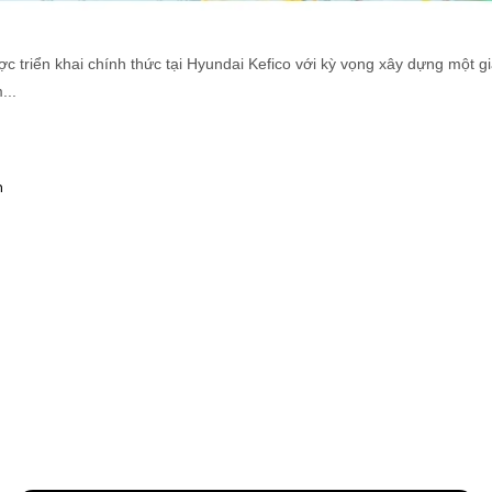
ợc triển khai chính thức tại Hyundai Kefico với kỳ vọng xây dựng một g
...
m