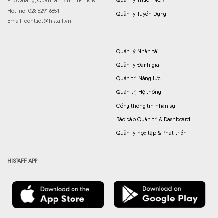
Quản lý Thuế TNCN
Phổ Quang, Quận Tân Bình, TP. HCM
Hotline: 028 6291 6851
Quản lý Tuyển Dụng
Email:
contact@histaff.vn
Quản lý Nhân tài
Quản lý Đánh giá
Quản trị Năng lực
Quản trị Hệ thống
Cổng thông tin nhân sự
Báo cáp Quản trị & Dashboard
Quản lý học tập & Phát triển
HISTAFF APP