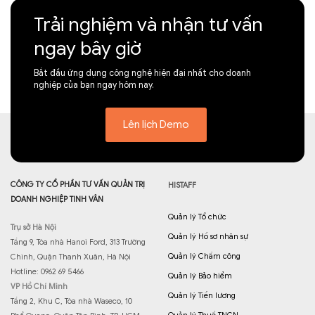
Trải nghiệm và nhận tư vấn
ngay bây giờ
Bắt đầu ứng dụng công nghệ hiện đại nhất cho doanh
nghiệp của bạn ngay hôm nay.
Lên lịch Demo
CÔNG TY CỔ PHẦN TƯ VẤN QUẢN TRỊ
HISTAFF
DOANH NGHIỆP TINH VÂN
Quản lý Tổ chức
Trụ sở Hà Nội
Quản lý Hồ sơ nhân sự
Tầng 9, Tòa nhà Hanoi Ford, 313 Trường
Quản lý Chấm công
Chinh, Quận Thanh Xuân, Hà Nội
Hotline: 0962 69 5466
Quản lý Bảo hiểm
VP Hồ Chí Minh
Quản lý Tiền lương
Tầng 2, Khu C, Tòa nhà Waseco, 10