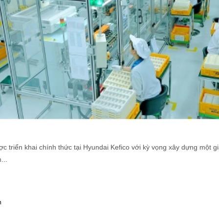
ợc triển khai chính thức tại Hyundai Kefico với kỳ vọng xây dựng một g
...
m