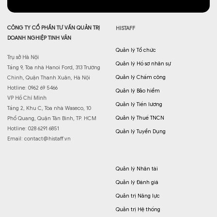
CÔNG TY CỔ PHẦN TƯ VẤN QUẢN TRỊ
HISTAFF
DOANH NGHIỆP TINH VÂN
Quản lý Tổ chức
Trụ sở Hà Nội
Quản lý Hồ sơ nhân sự
Tầng 9, Tòa nhà Hanoi Ford, 313 Trường
Quản lý Chấm công
Chinh, Quận Thanh Xuân, Hà Nội
Hotline: 0962 69 5466
Quản lý Bảo hiểm
VP Hồ Chí Minh
Quản lý Tiền lương
Tầng 2, Khu C, Tòa nhà Waseco, 10
Quản lý Thuế TNCN
Phổ Quang, Quận Tân Bình, TP. HCM
Hotline: 028 6291 6851
Quản lý Tuyển Dụng
Email:
contact@histaff.vn
Quản lý Nhân tài
Quản lý Đánh giá
Quản trị Năng lực
Quản trị Hệ thống