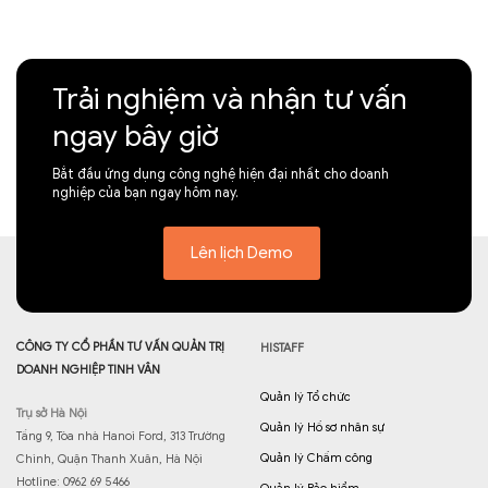
Trải nghiệm và nhận tư vấn
ngay bây giờ
Bắt đầu ứng dụng công nghệ hiện đại nhất cho doanh
nghiệp của bạn ngay hôm nay.
Lên lịch Demo
CÔNG TY CỔ PHẦN TƯ VẤN QUẢN TRỊ
HISTAFF
DOANH NGHIỆP TINH VÂN
Quản lý Tổ chức
Trụ sở Hà Nội
Quản lý Hồ sơ nhân sự
Tầng 9, Tòa nhà Hanoi Ford, 313 Trường
Quản lý Chấm công
Chinh, Quận Thanh Xuân, Hà Nội
Hotline: 0962 69 5466