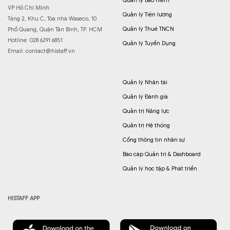
Quản lý Bảo hiểm
VP Hồ Chí Minh
Quản lý Tiền lương
Tầng 2, Khu C, Tòa nhà Waseco, 10
Quản lý Thuế TNCN
Phổ Quang, Quận Tân Bình, TP. HCM
Hotline: 028 6291 6851
Quản lý Tuyển Dụng
Email:
contact@histaff.vn
Quản lý Nhân tài
Quản lý Đánh giá
Quản trị Năng lực
Quản trị Hệ thống
Cổng thông tin nhân sự
Báo cáp Quản trị & Dashboard
Quản lý học tập & Phát triển
HISTAFF APP