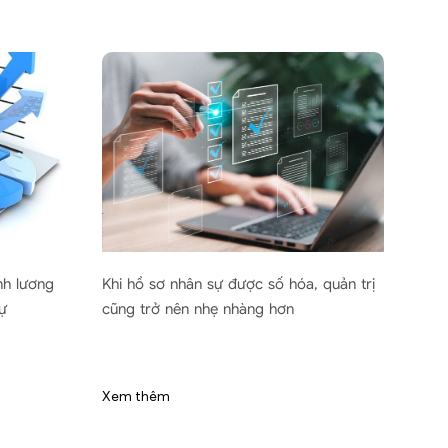
h lương
Khi hồ sơ nhân sự được số hóa, quản trị
Giảm t
cũng trở nên nhẹ nhàng hơn
phần 
Xem thêm
Xem t