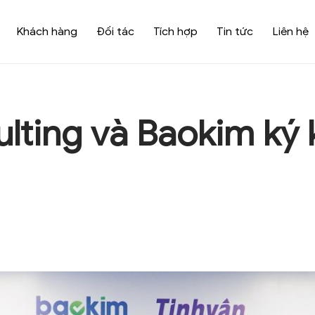
Khách hàng
Đối tác
Tích hợp
Tin tức
Liên hệ
lting và Baokim ký 