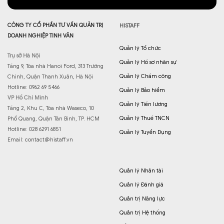
CÔNG TY CỔ PHẦN TƯ VẤN QUẢN TRỊ
HISTAFF
DOANH NGHIỆP TINH VÂN
Quản lý Tổ chức
Trụ sở Hà Nội
Quản lý Hồ sơ nhân sự
Tầng 9, Tòa nhà Hanoi Ford, 313 Trường
Quản lý Chấm công
Chinh, Quận Thanh Xuân, Hà Nội
Hotline: 0962 69 5466
Quản lý Bảo hiểm
VP Hồ Chí Minh
Quản lý Tiền lương
Tầng 2, Khu C, Tòa nhà Waseco, 10
Quản lý Thuế TNCN
Phổ Quang, Quận Tân Bình, TP. HCM
Hotline: 028 6291 6851
Quản lý Tuyển Dụng
Email:
contact@histaff.vn
Quản lý Nhân tài
Quản lý Đánh giá
Quản trị Năng lực
Quản trị Hệ thống