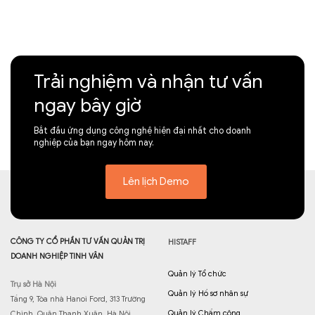
Trải nghiệm và nhận tư vấn
ngay bây giờ
Bắt đầu ứng dụng công nghệ hiện đại nhất cho doanh
nghiệp của bạn ngay hôm nay.
Lên lịch Demo
CÔNG TY CỔ PHẦN TƯ VẤN QUẢN TRỊ
HISTAFF
DOANH NGHIỆP TINH VÂN
Quản lý Tổ chức
Trụ sở Hà Nội
Quản lý Hồ sơ nhân sự
Tầng 9, Tòa nhà Hanoi Ford, 313 Trường
Quản lý Chấm công
Chinh, Quận Thanh Xuân, Hà Nội