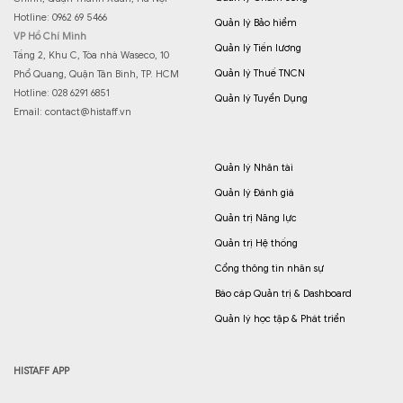
Hotline: 0962 69 5466
Quản lý Bảo hiểm
VP Hồ Chí Minh
Quản lý Tiền lương
Tầng 2, Khu C, Tòa nhà Waseco, 10
Quản lý Thuế TNCN
Phổ Quang, Quận Tân Bình, TP. HCM
Hotline: 028 6291 6851
Quản lý Tuyển Dụng
Email:
contact@histaff.vn
Quản lý Nhân tài
Quản lý Đánh giá
Quản trị Năng lực
Quản trị Hệ thống
Cổng thông tin nhân sự
Báo cáp Quản trị & Dashboard
Quản lý học tập & Phát triển
HISTAFF APP