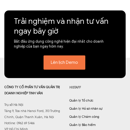
Trải nghiệm và nhận tư vấn
ngay bây giờ
Bắt đầu ứng dụng công nghệ hiện đại nhất cho doanh
nghiệp của bạn ngay hôm nay.
Lên lịch Demo
CÔNG TY CỔ PHẦN TƯ VẤN QUẢN TRỊ
HISTAFF
DOANH NGHIỆP TINH VÂN
Quản lý Tổ chức
Trụ sở Hà Nội
Quản lý Hồ sơ nhân sự
Tầng 9, Tòa nhà Hanoi Ford, 313 Trường
Quản lý Chấm công
Chinh, Quận Thanh Xuân, Hà Nội
Hotline: 0962 69 5466
Quản lý Bảo hiểm
VP Hồ Chí Minh