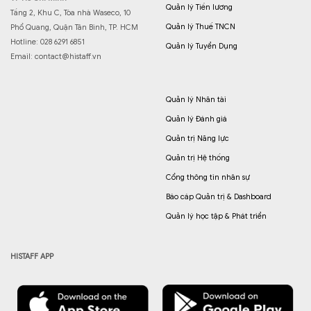
Quản lý Tiền lương
Tầng 2, Khu C, Tòa nhà Waseco, 10
Quản lý Thuế TNCN
Phổ Quang, Quận Tân Bình, TP. HCM
Hotline: 028 6291 6851
Quản lý Tuyển Dụng
Email:
contact@histaff.vn
Quản lý Nhân tài
Quản lý Đánh giá
Quản trị Năng lực
Quản trị Hệ thống
Cổng thông tin nhân sự
Báo cáp Quản trị & Dashboard
Quản lý học tập & Phát triển
HISTAFF APP