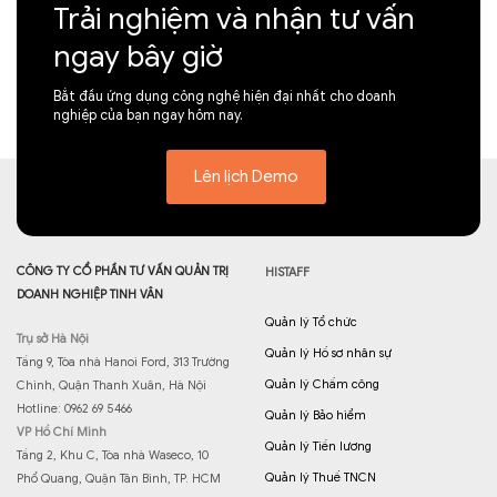
Trải nghiệm và nhận tư vấn
ngay bây giờ
Bắt đầu ứng dụng công nghệ hiện đại nhất cho doanh
nghiệp của bạn ngay hôm nay.
Lên lịch Demo
CÔNG TY CỔ PHẦN TƯ VẤN QUẢN TRỊ
HISTAFF
DOANH NGHIỆP TINH VÂN
Quản lý Tổ chức
Trụ sở Hà Nội
Quản lý Hồ sơ nhân sự
Tầng 9, Tòa nhà Hanoi Ford, 313 Trường
Quản lý Chấm công
Chinh, Quận Thanh Xuân, Hà Nội
Hotline: 0962 69 5466
Quản lý Bảo hiểm
VP Hồ Chí Minh
Quản lý Tiền lương
Tầng 2, Khu C, Tòa nhà Waseco, 10
Quản lý Thuế TNCN
Phổ Quang, Quận Tân Bình, TP. HCM