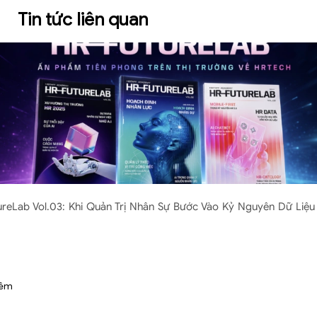
Tin tức liên quan
ureLab Vol.03: Khi Quản Trị Nhân Sự Bước Vào Kỷ Nguyên Dữ Liệu 
hêm