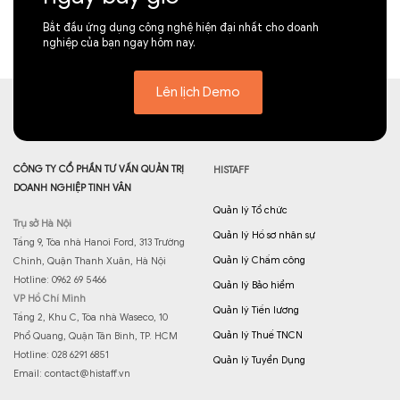
Bắt đầu ứng dụng công nghệ hiện đại nhất cho doanh
nghiệp của bạn ngay hôm nay.
Lên lịch Demo
CÔNG TY CỔ PHẦN TƯ VẤN QUẢN TRỊ
HISTAFF
DOANH NGHIỆP TINH VÂN
Quản lý Tổ chức
Trụ sở Hà Nội
Quản lý Hồ sơ nhân sự
Tầng 9, Tòa nhà Hanoi Ford, 313 Trường
Quản lý Chấm công
Chinh, Quận Thanh Xuân, Hà Nội
Hotline: 0962 69 5466
Quản lý Bảo hiểm
VP Hồ Chí Minh
Quản lý Tiền lương
Tầng 2, Khu C, Tòa nhà Waseco, 10
Quản lý Thuế TNCN
Phổ Quang, Quận Tân Bình, TP. HCM
Hotline: 028 6291 6851
Quản lý Tuyển Dụng
Email:
contact@histaff.vn