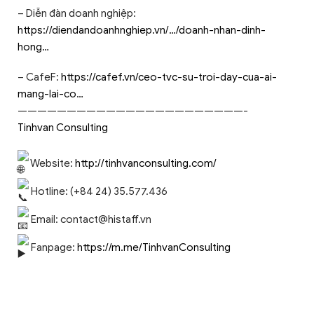
– Diễn đàn doanh nghiệp:
https://diendandoanhnghiep.vn/…/doanh-nhan-dinh-
hong…
– CafeF:
https://cafef.vn/ceo-tvc-su-troi-day-cua-ai-
mang-lai-co…
———————————————————————-
Tinhvan Consulting
Website:
http://tinhvanconsulting.com/
Hotline: (+84 24) 35.577.436
Email:
contact@histaff.vn
Fanpage:
https://m.me/TinhvanConsulting