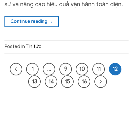
sự và nâng cao hiệu quả vận hành toàn diện.
Continue reading
→
Posted in
Tin tức
1
…
9
10
11
12
13
14
15
16