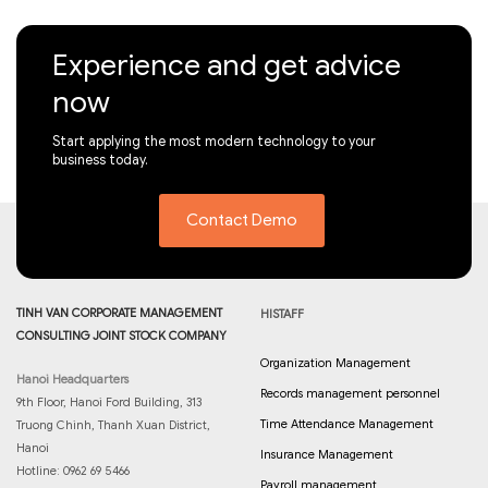
Experience and get advice
now
Start applying the most modern technology to your
business today.
Contact Demo
TINH VAN CORPORATE MANAGEMENT
HISTAFF
CONSULTING JOINT STOCK COMPANY
Organization Management
Hanoi Headquarters
Records management personnel
9th Floor, Hanoi Ford Building, 313
Time Attendance Management
Truong Chinh, Thanh Xuan District,
Hanoi
Insurance Management
Hotline: 0962 69 5466
Payroll management