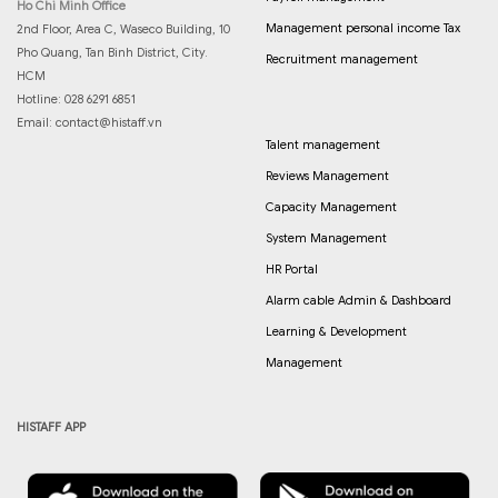
Ho Chi Minh Office
Management personal income Tax
2nd Floor, Area C, Waseco Building, 10
Pho Quang, Tan Binh District, City.
Recruitment management
HCM
Hotline: 028 6291 6851
Email:
contact@histaff.vn
Talent management
Reviews Management
Capacity Management
System Management
HR Portal
Alarm cable Admin & Dashboard
Learning & Development
Management
HISTAFF APP