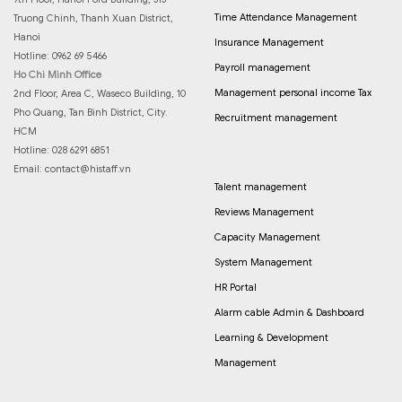
Time Attendance Management
Truong Chinh, Thanh Xuan District,
Hanoi
Insurance Management
Hotline: 0962 69 5466
Payroll management
Ho Chi Minh Office
Management personal income Tax
2nd Floor, Area C, Waseco Building, 10
Pho Quang, Tan Binh District, City.
Recruitment management
HCM
Hotline: 028 6291 6851
Email:
contact@histaff.vn
Talent management
Reviews Management
Capacity Management
System Management
HR Portal
Alarm cable Admin & Dashboard
Learning & Development
Management