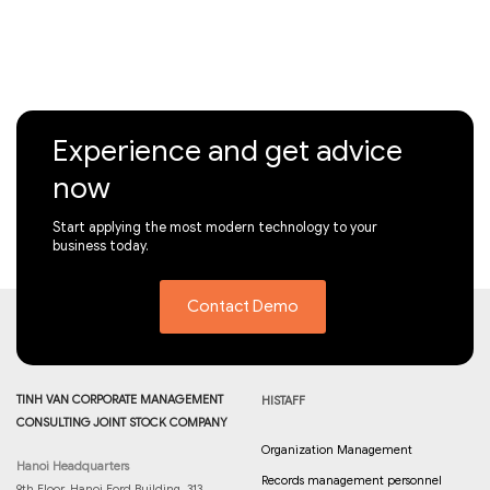
Experience and get advice
now
Start applying the most modern technology to your
business today.
Contact Demo
TINH VAN CORPORATE MANAGEMENT
HISTAFF
CONSULTING JOINT STOCK COMPANY
Organization Management
Hanoi Headquarters
Records management personnel
9th Floor, Hanoi Ford Building, 313