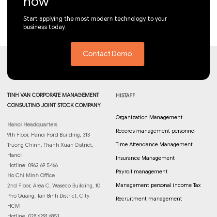
now
Start applying the most modern technology to your
business today.
Contact Demo
TINH VAN CORPORATE MANAGEMENT
HISTAFF
CONSULTING JOINT STOCK COMPANY
Organization Management
Hanoi Headquarters
Records management personnel
9th Floor, Hanoi Ford Building, 313
Time Attendance Management
Truong Chinh, Thanh Xuan District,
Hanoi
Insurance Management
Hotline: 0962 69 5466
Payroll management
Ho Chi Minh Office
Management personal income Tax
2nd Floor, Area C, Waseco Building, 10
Pho Quang, Tan Binh District, City.
Recruitment management
HCM
Hotline: 028 6291 6851