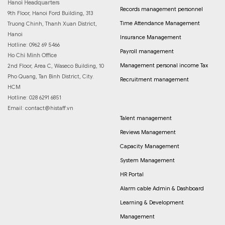
Hanoi Headquarters
Records management personnel
9th Floor, Hanoi Ford Building, 313
Time Attendance Management
Truong Chinh, Thanh Xuan District,
Hanoi
Insurance Management
Hotline: 0962 69 5466
Payroll management
Ho Chi Minh Office
Management personal income Tax
2nd Floor, Area C, Waseco Building, 10
Pho Quang, Tan Binh District, City.
Recruitment management
HCM
Hotline: 028 6291 6851
Email:
contact@histaff.vn
Talent management
Reviews Management
Capacity Management
System Management
HR Portal
Alarm cable Admin & Dashboard
Learning & Development
Management