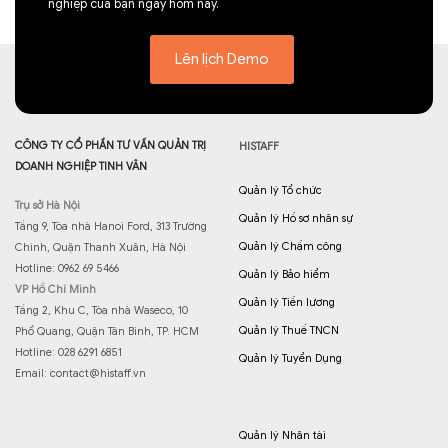
nghiệp của bạn ngay hôm nay.
Lên lịch Demo
CÔNG TY CỔ PHẦN TƯ VẤN QUẢN TRỊ
HISTAFF
DOANH NGHIỆP TINH VÂN
Quản lý Tổ chức
Trụ sở Hà Nội
Quản lý Hồ sơ nhân sự
Tầng 9, Tòa nhà Hanoi Ford, 313 Trường
Quản lý Chấm công
Chinh, Quận Thanh Xuân, Hà Nội
Hotline: 0962 69 5466
Quản lý Bảo hiểm
VP Hồ Chí Minh
Quản lý Tiền lương
Tầng 2, Khu C, Tòa nhà Waseco, 10
Quản lý Thuế TNCN
Phổ Quang, Quận Tân Bình, TP. HCM
Hotline: 028 6291 6851
Quản lý Tuyển Dụng
Email:
contact@histaff.vn
Quản lý Nhân tài