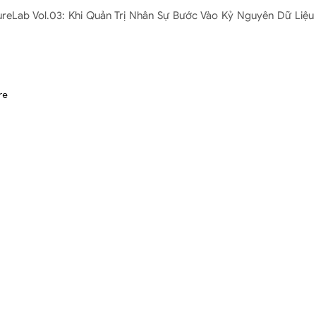
ureLab Vol.03: Khi Quản Trị Nhân Sự Bước Vào Kỷ Nguyên Dữ Liệu 
re