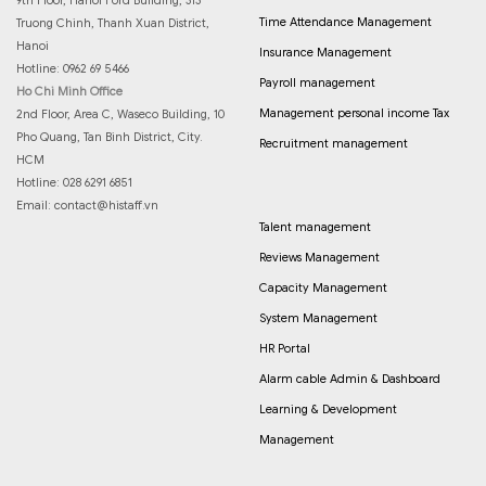
9th Floor, Hanoi Ford Building, 313
Time Attendance Management
Truong Chinh, Thanh Xuan District,
Hanoi
Insurance Management
Hotline: 0962 69 5466
Payroll management
Ho Chi Minh Office
Management personal income Tax
2nd Floor, Area C, Waseco Building, 10
Pho Quang, Tan Binh District, City.
Recruitment management
HCM
Hotline: 028 6291 6851
Email:
contact@histaff.vn
Talent management
Reviews Management
Capacity Management
System Management
HR Portal
Alarm cable Admin & Dashboard
Learning & Development
Management