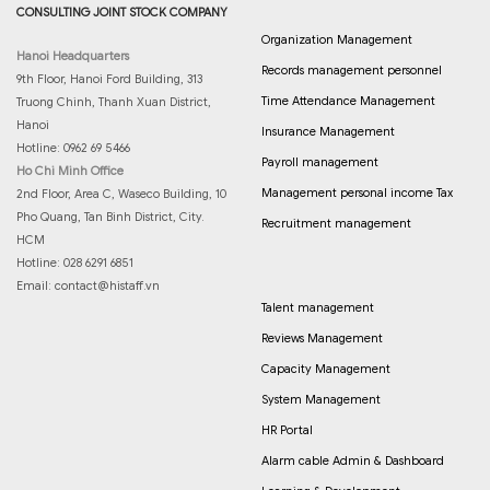
CONSULTING JOINT STOCK COMPANY
Organization Management
Hanoi Headquarters
Records management personnel
9th Floor, Hanoi Ford Building, 313
Time Attendance Management
Truong Chinh, Thanh Xuan District,
Hanoi
Insurance Management
Hotline: 0962 69 5466
Payroll management
Ho Chi Minh Office
Management personal income Tax
2nd Floor, Area C, Waseco Building, 10
Pho Quang, Tan Binh District, City.
Recruitment management
HCM
Hotline: 028 6291 6851
Email:
contact@histaff.vn
Talent management
Reviews Management
Capacity Management
System Management
HR Portal
Alarm cable Admin & Dashboard