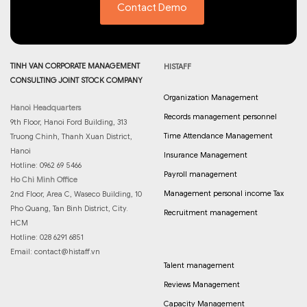
Contact Demo
TINH VAN CORPORATE MANAGEMENT
HISTAFF
CONSULTING JOINT STOCK COMPANY
Organization Management
Hanoi Headquarters
Records management personnel
9th Floor, Hanoi Ford Building, 313
Time Attendance Management
Truong Chinh, Thanh Xuan District,
Hanoi
Insurance Management
Hotline: 0962 69 5466
Payroll management
Ho Chi Minh Office
Management personal income Tax
2nd Floor, Area C, Waseco Building, 10
Pho Quang, Tan Binh District, City.
Recruitment management
HCM
Hotline: 028 6291 6851
Email:
contact@histaff.vn
Talent management
Reviews Management
Capacity Management