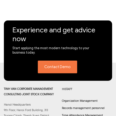
Experience and get advice
now
Start applying the most modern technology to your
business today.
Contact Demo
TINH VAN CORPORATE MANAGEMENT
HISTAFF
CONSULTING JOINT STOCK COMPANY
Organization Management
Hanoi Headquarters
Records management personnel
9th Floor, Hanoi Ford Building, 313
Time Attendance Management
Truong Chinh, Thanh Xuan District,