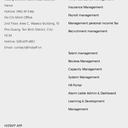
Hanoi
Insurance Management
Hotline: 0962 69 5466
Payroll management
Ho Chi Minh Office
Management personal income Tax
2nd Floor, Area C, Waseco Building, 10
Pho Quang, Tan Binh District, City.
Recruitment management
HCM
Hotline: 028 6291 6851
Email:
contact@histaff.vn
Talent management
Reviews Management
Capacity Management
System Management
HR Portal
Alarm cable Admin & Dashboard
Learning & Development
Management
HISTAFF APP