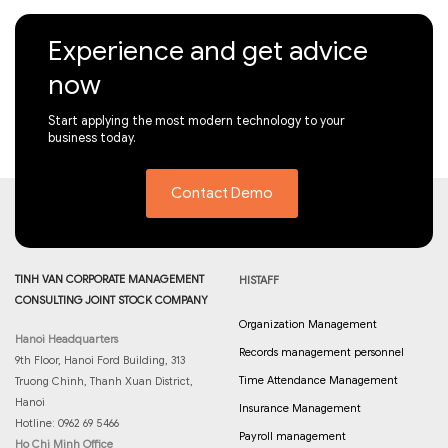
Experience and get advice
now
Start applying the most modern technology to your
business today.
Contact Demo
TINH VAN CORPORATE MANAGEMENT
HISTAFF
CONSULTING JOINT STOCK COMPANY
Organization Management
Hanoi Headquarters
Records management personnel
9th Floor, Hanoi Ford Building, 313
Time Attendance Management
Truong Chinh, Thanh Xuan District,
Hanoi
Insurance Management
Hotline: 0962 69 5466
Payroll management
Ho Chi Minh Office