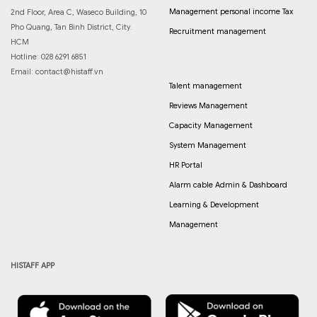
Management personal income Tax
2nd Floor, Area C, Waseco Building, 10
Pho Quang, Tan Binh District, City.
Recruitment management
HCM
Hotline: 028 6291 6851
Email:
contact@histaff.vn
Talent management
Reviews Management
Capacity Management
System Management
HR Portal
Alarm cable Admin & Dashboard
Learning & Development
Management
HISTAFF APP