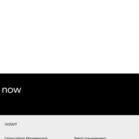
e now
HISTAFF
Organization Management
Talent management