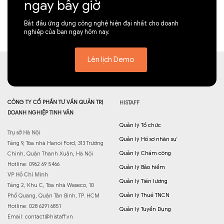
ngay bây giờ
Bắt đầu ứng dụng công nghệ hiện đại nhất cho doanh
nghiệp của bạn ngay hôm nay.
Lên lịch Demo
CÔNG TY CỔ PHẦN TƯ VẤN QUẢN TRỊ
HISTAFF
DOANH NGHIỆP TINH VÂN
Quản lý Tổ chức
Trụ sở Hà Nội
Quản lý Hồ sơ nhân sự
Tầng 9, Tòa nhà Hanoi Ford, 313 Trường
Quản lý Chấm công
Chinh, Quận Thanh Xuân, Hà Nội
Hotline: 0962 69 5466
Quản lý Bảo hiểm
VP Hồ Chí Minh
Quản lý Tiền lương
Tầng 2, Khu C, Tòa nhà Waseco, 10
Quản lý Thuế TNCN
Phổ Quang, Quận Tân Bình, TP. HCM
Hotline: 028 6291 6851
Quản lý Tuyển Dụng
Email:
contact@histaff.vn