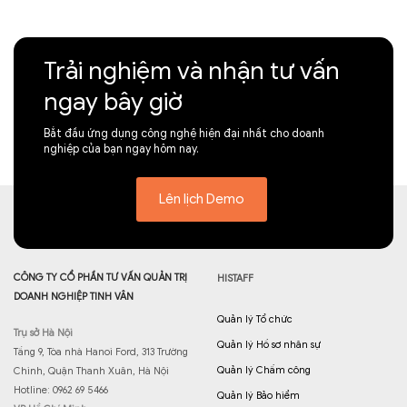
Trải nghiệm và nhận tư vấn
ngay bây giờ
Bắt đầu ứng dụng công nghệ hiện đại nhất cho doanh
nghiệp của bạn ngay hôm nay.
Lên lịch Demo
CÔNG TY CỔ PHẦN TƯ VẤN QUẢN TRỊ
HISTAFF
DOANH NGHIỆP TINH VÂN
Quản lý Tổ chức
Trụ sở Hà Nội
Quản lý Hồ sơ nhân sự
Tầng 9, Tòa nhà Hanoi Ford, 313 Trường
Quản lý Chấm công
Chinh, Quận Thanh Xuân, Hà Nội
Hotline: 0962 69 5466
Quản lý Bảo hiểm