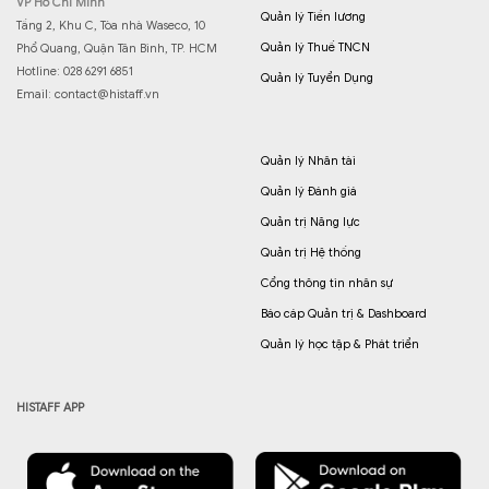
VP Hồ Chí Minh
Quản lý Tiền lương
Tầng 2, Khu C, Tòa nhà Waseco, 10
Quản lý Thuế TNCN
Phổ Quang, Quận Tân Bình, TP. HCM
Hotline: 028 6291 6851
Quản lý Tuyển Dụng
Email:
contact@histaff.vn
Quản lý Nhân tài
Quản lý Đánh giá
Quản trị Năng lực
Quản trị Hệ thống
Cổng thông tin nhân sự
Báo cáp Quản trị & Dashboard
Quản lý học tập & Phát triển
HISTAFF APP