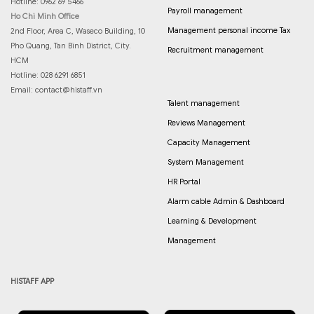
Hotline: 0962 69 5466
Payroll management
Ho Chi Minh Office
Management personal income Tax
2nd Floor, Area C, Waseco Building, 10
Pho Quang, Tan Binh District, City.
Recruitment management
HCM
Hotline: 028 6291 6851
Email:
contact@histaff.vn
Talent management
Reviews Management
Capacity Management
System Management
HR Portal
Alarm cable Admin & Dashboard
Learning & Development
Management
HISTAFF APP