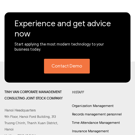
Experience and get advice
now
Start applying the most modern technology to your
business today.
Contact Demo
TINH VAN CORPORATE MANAGEMENT
HISTAFF
CONSULTING JOINT STOCK COMPANY
Organization Management
Hanoi Headquarters
Records management personnel
9th Floor, Hanoi Ford Building, 313
Time Attendance Management
Truong Chinh, Thanh Xuan District,
Hanoi
Insurance Management