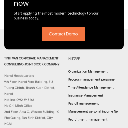
now
Start applying the most modern technology to your
business today.
Contact Demo
TINH VAN CORPORATE MANAGEMENT
HISTAFF
CONSULTING JOINT STOCK COMPANY
Organization Management
Hanoi Headquarters
Records management personnel
9th Floor, Hanoi Ford Building, 313
Time Attendance Management
Truong Chinh, Thanh Xuan District,
Hanoi
Insurance Management
Hotline: 0962 69 5466
Payroll management
Ho Chi Minh Office
Management personal income Tax
2nd Floor, Area C, Waseco Building, 10
Pho Quang, Tan Binh District, City.
Recruitment management
HCM