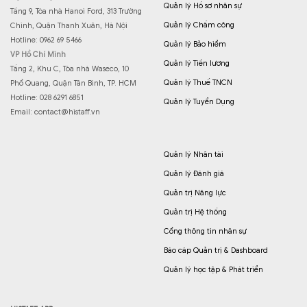
Quản lý Hồ sơ nhân sự
Tầng 9, Tòa nhà Hanoi Ford, 313 Trường
Quản lý Chấm công
Chinh, Quận Thanh Xuân, Hà Nội
Hotline: 0962 69 5466
Quản lý Bảo hiểm
VP Hồ Chí Minh
Quản lý Tiền lương
Tầng 2, Khu C, Tòa nhà Waseco, 10
Quản lý Thuế TNCN
Phổ Quang, Quận Tân Bình, TP. HCM
Hotline: 028 6291 6851
Quản lý Tuyển Dụng
Email:
contact@histaff.vn
Quản lý Nhân tài
Quản lý Đánh giá
Quản trị Năng lực
Quản trị Hệ thống
Cổng thông tin nhân sự
Báo cáp Quản trị & Dashboard
Quản lý học tập & Phát triển