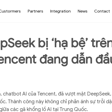
Custormers
Partners
Integration
News
Contact
Seek bị ‘hạ bệ’ trê
encent đang dẫn đầ
, chatbot AI của Tencent, đã vượt mặt DeepSeek, 
uốc. Thành công này không chỉ phản ánh sự trỗi 
giữa các gã khổng lồ AI tại Trung Quốc.