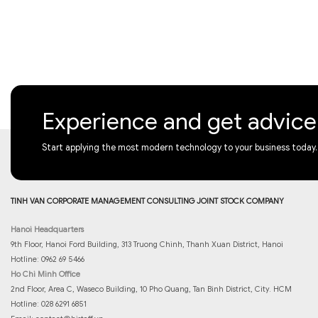
Experience and get advic
Start applying the most modern technology to your business today.
TINH VAN CORPORATE MANAGEMENT CONSULTING JOINT STOCK COMPANY
Hanoi Headquarters
9th Floor, Hanoi Ford Building, 313 Truong Chinh, Thanh Xuan District, Hanoi
Hotline: 0962 69 5466
Ho Chi Minh Office
2nd Floor, Area C, Waseco Building, 10 Pho Quang, Tan Binh District, City. HCM
Hotline: 028 6291 6851