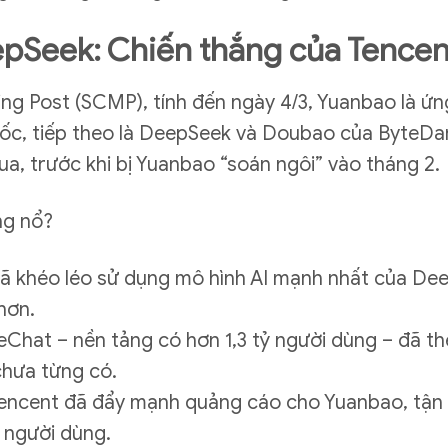
pSeek: Chiến thắng của Tencen
ng Post (SCMP), tính đến ngày 4/3, Yuanbao là ứn
uốc, tiếp theo là DeepSeek và Doubao của ByteDa
ua, trước khi bị Yuanbao “soán ngôi” vào tháng 2.
ng nổ?
ã khéo léo sử dụng mô hình AI mạnh nhất của Dee
hơn.
eChat – nền tảng có hơn 1,3 tỷ người dùng – đã t
 chưa từng có.
Tencent đã đẩy mạnh quảng cáo cho Yuanbao, tận
 người dùng.