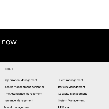
e now
HISTAFF
Organization Management
Talent management
Records management personnel
Reviews Management
Time Attendance Management
Capacity Management
Insurance Management
System Management
Payroll management
HR Portal