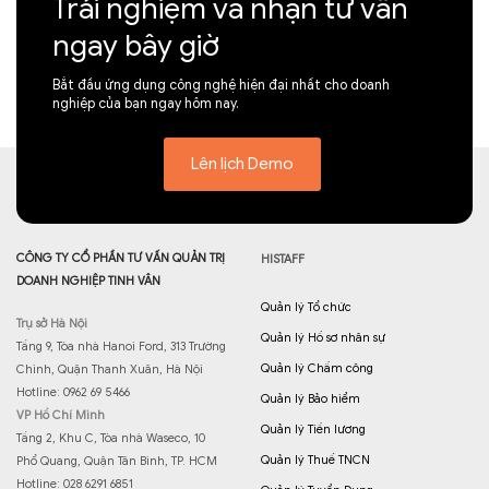
Trải nghiệm và nhận tư vấn
ngay bây giờ
Bắt đầu ứng dụng công nghệ hiện đại nhất cho doanh
nghiệp của bạn ngay hôm nay.
Lên lịch Demo
CÔNG TY CỔ PHẦN TƯ VẤN QUẢN TRỊ
HISTAFF
DOANH NGHIỆP TINH VÂN
Quản lý Tổ chức
Trụ sở Hà Nội
Quản lý Hồ sơ nhân sự
Tầng 9, Tòa nhà Hanoi Ford, 313 Trường
Quản lý Chấm công
Chinh, Quận Thanh Xuân, Hà Nội
Hotline: 0962 69 5466
Quản lý Bảo hiểm
VP Hồ Chí Minh
Quản lý Tiền lương
Tầng 2, Khu C, Tòa nhà Waseco, 10
Quản lý Thuế TNCN
Phổ Quang, Quận Tân Bình, TP. HCM
Hotline: 028 6291 6851