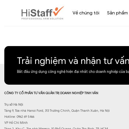
Về chúng tôi
Sản phẩm
Trải nghiệm và nhận tư vấ
Bắt đầu ứng dụng công nghệ hiện đại nhất cho doanh nghiệp của b
CÔNG TY CỔ PHẦN TƯ VẤN QUẢN TRỊ DOANH NGHIỆP TINH VÂN
Trụ sở Hà Nội
Tầng 9, Tòa nhà Hanoi Ford, 313 Trường Chinh, Quận Thanh Xuân, Hà Nội
Hotline: 0962 69 5466
VP Hồ Chí Minh
Tầng 2, Khu C, Tòa nhà Waseco, 10 Phổ Quang, Quận Tân Bình, TP. HCM