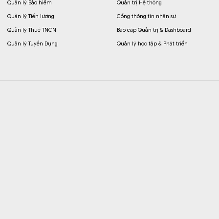
Quản lý Bảo hiểm
Quản trị Hệ thống
Quản lý Tiền lương
Cổng thông tin nhân sự
Quản lý Thuế TNCN
Báo cáp Quản trị & Dashboard
Quản lý Tuyển Dụng
Quản lý học tập & Phát triển