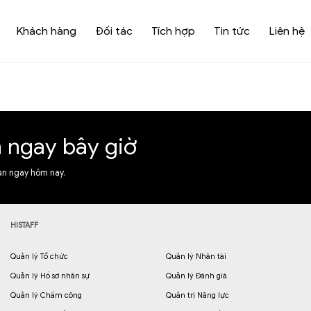
Khách hàng
Đối tác
Tích hợp
Tin tức
Liên hệ
n ngay bây giờ
ạn ngay hôm nay.
HISTAFF
Quản lý Tổ chức
Quản lý Nhân tài
Quản lý Hồ sơ nhân sự
Quản lý Đánh giá
Quản lý Chấm công
Quản trị Năng lực