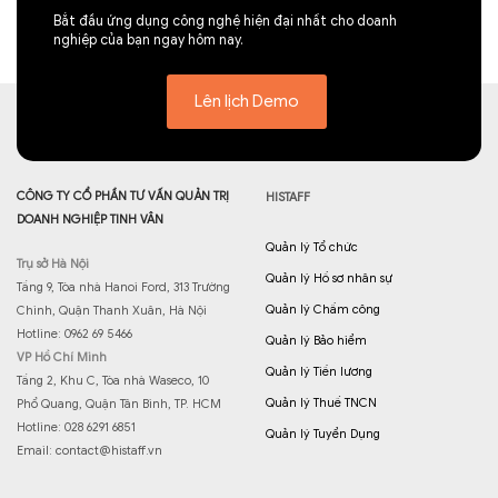
Bắt đầu ứng dụng công nghệ hiện đại nhất cho doanh
nghiệp của bạn ngay hôm nay.
Lên lịch Demo
CÔNG TY CỔ PHẦN TƯ VẤN QUẢN TRỊ
HISTAFF
DOANH NGHIỆP TINH VÂN
Quản lý Tổ chức
Trụ sở Hà Nội
Quản lý Hồ sơ nhân sự
Tầng 9, Tòa nhà Hanoi Ford, 313 Trường
Quản lý Chấm công
Chinh, Quận Thanh Xuân, Hà Nội
Hotline: 0962 69 5466
Quản lý Bảo hiểm
VP Hồ Chí Minh
Quản lý Tiền lương
Tầng 2, Khu C, Tòa nhà Waseco, 10
Quản lý Thuế TNCN
Phổ Quang, Quận Tân Bình, TP. HCM
Hotline: 028 6291 6851
Quản lý Tuyển Dụng
Email:
contact@histaff.vn