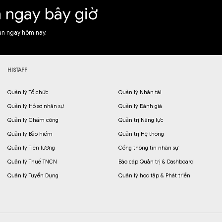
n ngay bây giờ
ạn ngay hôm nay.
HISTAFF
Quản lý Tổ chức
Quản lý Nhân tài
Quản lý Hồ sơ nhân sự
Quản lý Đánh giá
Quản lý Chấm công
Quản trị Năng lực
Quản lý Bảo hiểm
Quản trị Hệ thống
Quản lý Tiền lương
Cổng thông tin nhân sự
Quản lý Thuế TNCN
Báo cáp Quản trị & Dashboard
Quản lý Tuyển Dụng
Quản lý học tập & Phát triển