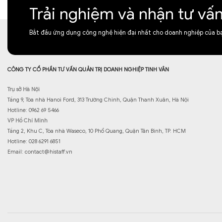
Trải nghiệm và nhận tư vấ
Bắt đầu ứng dụng công nghệ hiện đại nhất cho doanh nghiệp của b
CÔNG TY CỔ PHẦN TƯ VẤN QUẢN TRỊ DOANH NGHIỆP TINH VÂN
Trụ sở Hà Nội
Tầng 9, Tòa nhà Hanoi Ford, 313 Trường Chinh, Quận Thanh Xuân, Hà Nội
Hotline: 0962 69 5466
VP Hồ Chí Minh
Tầng 2, Khu C, Tòa nhà Waseco, 10 Phổ Quang, Quận Tân Bình, TP. HCM
Hotline: 028 6291 6851
Email:
contact@histaff.vn