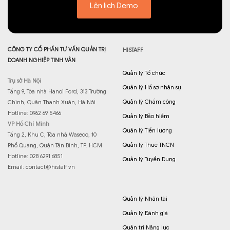
Lên lịch Demo
CÔNG TY CỔ PHẦN TƯ VẤN QUẢN TRỊ
HISTAFF
DOANH NGHIỆP TINH VÂN
Quản lý Tổ chức
Trụ sở Hà Nội
Quản lý Hồ sơ nhân sự
Tầng 9, Tòa nhà Hanoi Ford, 313 Trường
Quản lý Chấm công
Chinh, Quận Thanh Xuân, Hà Nội
Hotline: 0962 69 5466
Quản lý Bảo hiểm
VP Hồ Chí Minh
Quản lý Tiền lương
Tầng 2, Khu C, Tòa nhà Waseco, 10
Quản lý Thuế TNCN
Phổ Quang, Quận Tân Bình, TP. HCM
Hotline: 028 6291 6851
Quản lý Tuyển Dụng
Email:
contact@histaff.vn
Quản lý Nhân tài
Quản lý Đánh giá
Quản trị Năng lực