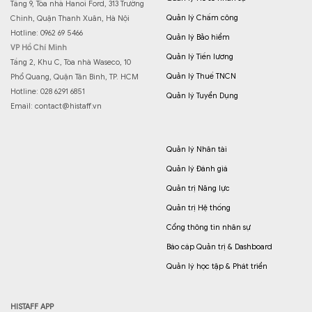
Tầng 9, Tòa nhà Hanoi Ford, 313 Trường
Quản lý Chấm công
Chinh, Quận Thanh Xuân, Hà Nội
Hotline: 0962 69 5466
Quản lý Bảo hiểm
VP Hồ Chí Minh
Quản lý Tiền lương
Tầng 2, Khu C, Tòa nhà Waseco, 10
Quản lý Thuế TNCN
Phổ Quang, Quận Tân Bình, TP. HCM
Hotline: 028 6291 6851
Quản lý Tuyển Dụng
Email:
contact@histaff.vn
Quản lý Nhân tài
Quản lý Đánh giá
Quản trị Năng lực
Quản trị Hệ thống
Cổng thông tin nhân sự
Báo cáp Quản trị & Dashboard
Quản lý học tập & Phát triển
HISTAFF APP