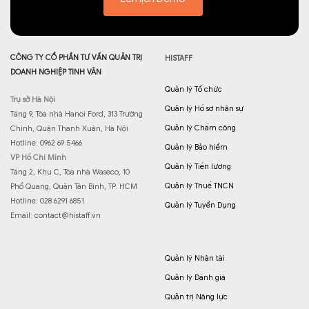
CÔNG TY CỔ PHẦN TƯ VẤN QUẢN TRỊ
HISTAFF
DOANH NGHIỆP TINH VÂN
Quản lý Tổ chức
Trụ sở Hà Nội
Quản lý Hồ sơ nhân sự
Tầng 9, Tòa nhà Hanoi Ford, 313 Trường
Quản lý Chấm công
Chinh, Quận Thanh Xuân, Hà Nội
Hotline: 0962 69 5466
Quản lý Bảo hiểm
VP Hồ Chí Minh
Quản lý Tiền lương
Tầng 2, Khu C, Tòa nhà Waseco, 10
Quản lý Thuế TNCN
Phổ Quang, Quận Tân Bình, TP. HCM
Hotline: 028 6291 6851
Quản lý Tuyển Dụng
Email:
contact@histaff.vn
Quản lý Nhân tài
Quản lý Đánh giá
Quản trị Năng lực