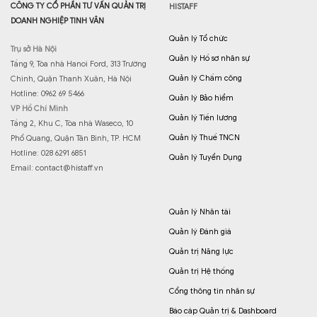
CÔNG TY CỔ PHẦN TƯ VẤN QUẢN TRỊ
HISTAFF
DOANH NGHIỆP TINH VÂN
Quản lý Tổ chức
Trụ sở Hà Nội
Quản lý Hồ sơ nhân sự
Tầng 9, Tòa nhà Hanoi Ford, 313 Trường
Quản lý Chấm công
Chinh, Quận Thanh Xuân, Hà Nội
Hotline: 0962 69 5466
Quản lý Bảo hiểm
VP Hồ Chí Minh
Quản lý Tiền lương
Tầng 2, Khu C, Tòa nhà Waseco, 10
Quản lý Thuế TNCN
Phổ Quang, Quận Tân Bình, TP. HCM
Hotline: 028 6291 6851
Quản lý Tuyển Dụng
Email:
contact@histaff.vn
Quản lý Nhân tài
Quản lý Đánh giá
Quản trị Năng lực
Quản trị Hệ thống
Cổng thông tin nhân sự
Báo cáp Quản trị & Dashboard