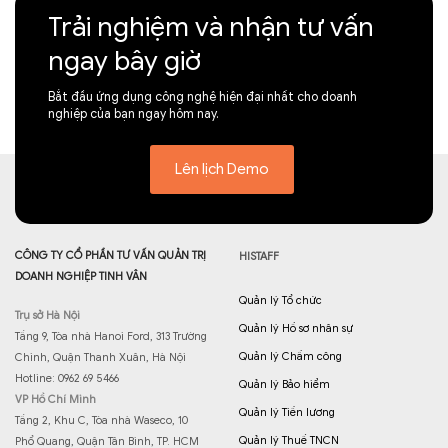
Trải nghiệm và nhận tư vấn
ngay bây giờ
Bắt đầu ứng dụng công nghệ hiện đại nhất cho doanh
nghiệp của bạn ngay hôm nay.
Lên lịch Demo
CÔNG TY CỔ PHẦN TƯ VẤN QUẢN TRỊ
HISTAFF
DOANH NGHIỆP TINH VÂN
Quản lý Tổ chức
Trụ sở Hà Nội
Quản lý Hồ sơ nhân sự
Tầng 9, Tòa nhà Hanoi Ford, 313 Trường
Quản lý Chấm công
Chinh, Quận Thanh Xuân, Hà Nội
Hotline: 0962 69 5466
Quản lý Bảo hiểm
VP Hồ Chí Minh
Quản lý Tiền lương
Tầng 2, Khu C, Tòa nhà Waseco, 10
Quản lý Thuế TNCN
Phổ Quang, Quận Tân Bình, TP. HCM