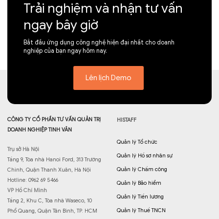
Trải nghiệm và nhận tư vấn
ngay bây giờ
Bắt đầu ứng dụng công nghệ hiện đại nhất cho doanh
nghiệp của bạn ngay hôm nay.
Lên lịch Demo
CÔNG TY CỔ PHẦN TƯ VẤN QUẢN TRỊ
HISTAFF
DOANH NGHIỆP TINH VÂN
Quản lý Tổ chức
Trụ sở Hà Nội
Quản lý Hồ sơ nhân sự
Tầng 9, Tòa nhà Hanoi Ford, 313 Trường
Quản lý Chấm công
Chinh, Quận Thanh Xuân, Hà Nội
Hotline: 0962 69 5466
Quản lý Bảo hiểm
VP Hồ Chí Minh
Quản lý Tiền lương
Tầng 2, Khu C, Tòa nhà Waseco, 10
Quản lý Thuế TNCN
Phổ Quang, Quận Tân Bình, TP. HCM