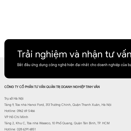
Trải nghiệm và nhận tư vấ
Bắt đầu ứng dụng công nghệ hiện đại nhất cho doanh nghiệp của b
CÔNG TY CỔ PHẦN TƯ VẤN QUẢN TRỊ DOANH NGHIỆP TINH VÂN
Trụ sở Hà Nội
Tầng 9, Tòa nhà Hanoi Ford, 313 Trường Chinh, Quận Thanh Xuân, Hà Nội
Hotline: 0962 69 5466
VP Hồ Chí Minh
Tầng 2, Khu C, Tòa nhà Waseco, 10 Phổ Quang, Quận Tân Bình, TP. HCM
Hotline: 028 6291 6851