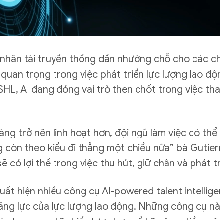
hân tài truyền thống dần nhường chỗ cho các chiế
 quan trọng trong việc phát triển lực lượng lao đ
HL, AI đang đóng vai trò then chốt trong việc tha
càng trở nên linh hoạt hơn, đội ngũ làm việc có t
còn theo kiểu đi thẳng một chiều nữa” bà Gutierr
sẽ có lợi thế trong việc thu hút, giữ chân và phát 
ất hiện nhiều công cụ AI-powered talent intelligenc
năng lực của lực lượng lao động. Những công cụ n