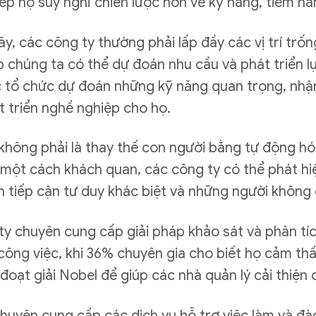
p họ suy nghĩ chiến lược hơn về kỹ năng, tiềm năn
ây, các công ty thường phải lấp đầy các vị trí tr
úp chúng ta có thể dự đoán nhu cầu và phát triển 
 tổ chức dự đoán những kỹ năng quan trọng, nhận
t triển nghề nghiệp cho họ.
hông phải là thay thế con người bằng tự động hó
 một cách khách quan, các công ty có thể phát hiện
 tiếp cận tư duy khác biệt và những người không
y chuyên cung cấp giải pháp khảo sát và phân tíc
 công việc, khi 36% chuyên gia cho biết họ cảm th
oạt giải Nobel để giúp các nhà quản lý cải thiện 
chuyên cung cấp các dịch vụ hỗ trợ việc làm và đà