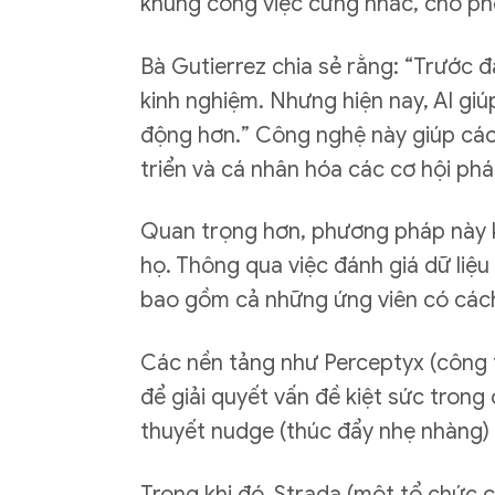
khung công việc cứng nhắc, cho phé
Bà Gutierrez chia sẻ rằng: “Trước đ
kinh nghiệm. Nhưng hiện nay, AI gi
động hơn.” Công nghệ này giúp các
triển và cá nhân hóa các cơ hội phá
Quan trọng hơn, phương pháp này k
họ. Thông qua việc đánh giá dữ liệu
bao gồm cả những ứng viên có cách
Các nền tảng như Perceptyx (công t
để giải quyết vấn đề kiệt sức trong
thuyết nudge (thúc đẩy nhẹ nhàng) đ
Trong khi đó, Strada (một tổ chức 