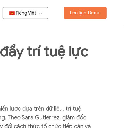
Lên lịch Demo
Tiếng Việt
ẩy trí tuệ lực
n lược dựa trên dữ liệu, trí tuệ
ộng. Theo Sara Gutierrez, giám đốc
y đổi cách thức tổ chức tiếp cận và