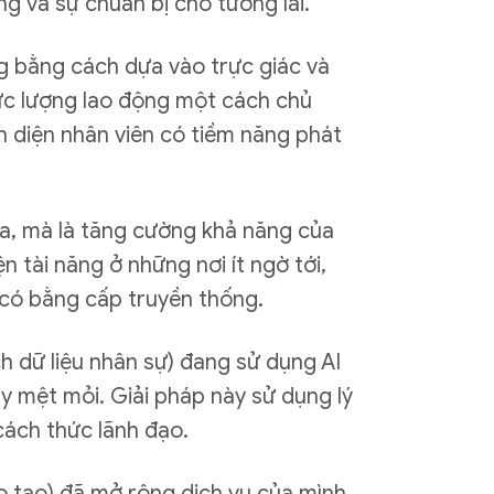
g và sự chuẩn bị cho tương lai.
ống bằng cách dựa vào trực giác và
lực lượng lao động một cách chủ
 diện nhân viên có tiềm năng phát
a, mà là tăng cường khả năng của
 tài năng ở những nơi ít ngờ tới,
 có bằng cấp truyền thống.
h dữ liệu nhân sự) đang sử dụng AI
ấy mệt mỏi. Giải pháp này sử dụng lý
cách thức lãnh đạo.
o tạo) đã mở rộng dịch vụ của mình