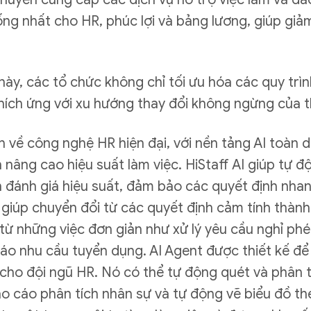
ng nhất cho HR, phúc lợi và bảng lương, giúp giảm
y, các tổ chức không chỉ tối ưu hóa các quy trì
thích ứng với xu hướng thay đổi không ngừng của t
ình về công nghệ HR hiện đại, với nền tảng AI toàn 
 nâng cao hiệu suất làm việc. HiStaff AI giúp tự đ
n đánh giá hiệu suất, đảm bảo các quyết định nhan
 giúp chuyển đổi từ các quyết định cảm tính thành 
R từ những việc đơn giản như xử lý yêu cầu nghỉ p
áo nhu cầu tuyển dụng. AI Agent được thiết kế để
 cho đội ngũ HR. Nó có thể tự động quét và phân t
o cáo phân tích nhân sự và tự động vẽ biểu đồ the