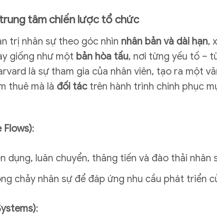
 trung tâm chiến lược tổ chức
ản trị nhân sự theo góc nhìn
nhân bản và dài hạn
, 
này giống như một
bản hòa tấu
, nơi từng yếu tố – 
arvard là sự tham gia của nhân viên, tạo ra một v
àm thuê mà là
đối tác
trên hành trình chinh phục mụ
 Flows)
:
n dụng, luân chuyển, thăng tiến và đào thải nhân 
òng chảy nhân sự để đáp ứng nhu cầu phát triển c
Systems)
: