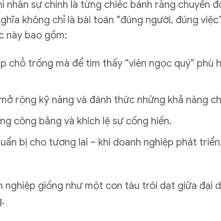
ì nhân sự chính là từng chiếc bánh răng chuyển đ
ghĩa không chỉ là bài toán “đúng người, đúng việc
ợc này bao gồm:
lấp chỗ trống mà để tìm thấy “viên ngọc quý” phù 
, mở rộng kỹ năng và đánh thức những khả năng ch
ờng công bằng và khích lệ sự cống hiến.
huẩn bị cho tương lai – khi doanh nghiệp phát triể
h nghiệp giống như một con tàu trôi dạt giữa đạ
.