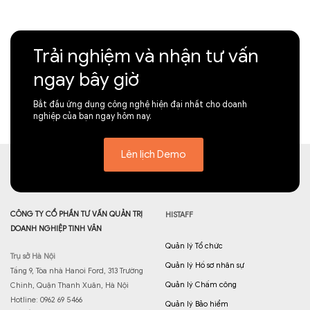
Trải nghiệm và nhận tư vấn
ngay bây giờ
Bắt đầu ứng dụng công nghệ hiện đại nhất cho doanh
nghiệp của bạn ngay hôm nay.
Lên lịch Demo
CÔNG TY CỔ PHẦN TƯ VẤN QUẢN TRỊ
HISTAFF
DOANH NGHIỆP TINH VÂN
Quản lý Tổ chức
Trụ sở Hà Nội
Quản lý Hồ sơ nhân sự
Tầng 9, Tòa nhà Hanoi Ford, 313 Trường
Quản lý Chấm công
Chinh, Quận Thanh Xuân, Hà Nội
Hotline: 0962 69 5466
Quản lý Bảo hiểm