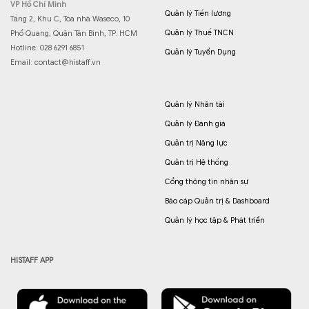
VP Hồ Chí Minh
Quản lý Tiền lương
Tầng 2, Khu C, Tòa nhà Waseco, 10
Quản lý Thuế TNCN
Phổ Quang, Quận Tân Bình, TP. HCM
Hotline: 028 6291 6851
Quản lý Tuyển Dụng
Email:
contact@histaff.vn
Quản lý Nhân tài
Quản lý Đánh giá
Quản trị Năng lực
Quản trị Hệ thống
Cổng thông tin nhân sự
Báo cáp Quản trị & Dashboard
Quản lý học tập & Phát triển
HISTAFF APP