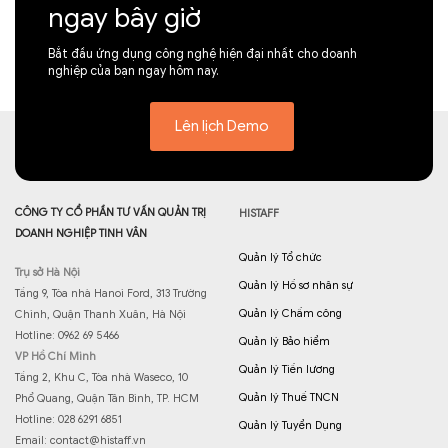
ngay bây giờ
Bắt đầu ứng dụng công nghệ hiện đại nhất cho doanh
nghiệp của bạn ngay hôm nay.
Lên lịch Demo
CÔNG TY CỔ PHẦN TƯ VẤN QUẢN TRỊ
HISTAFF
DOANH NGHIỆP TINH VÂN
Quản lý Tổ chức
Trụ sở Hà Nội
Quản lý Hồ sơ nhân sự
Tầng 9, Tòa nhà Hanoi Ford, 313 Trường
Quản lý Chấm công
Chinh, Quận Thanh Xuân, Hà Nội
Hotline: 0962 69 5466
Quản lý Bảo hiểm
VP Hồ Chí Minh
Quản lý Tiền lương
Tầng 2, Khu C, Tòa nhà Waseco, 10
Quản lý Thuế TNCN
Phổ Quang, Quận Tân Bình, TP. HCM
Hotline: 028 6291 6851
Quản lý Tuyển Dụng
Email:
contact@histaff.vn