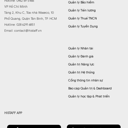
Hotline: 0962 69 5466
Quản lý Bảo hiểm
VP Hồ Chí Minh
Quản lý Tiền lương
Tầng 2, Khu C, Tòa nhà Waseco, 10
Quản lý Thuế TNCN
Phổ Quang, Quận Tân Bình, TP. HCM
Hotline: 028 6291 6851
Quản lý Tuyển Dụng
Email:
contact@histaff.vn
Quản lý Nhân tài
Quản lý Đánh giá
Quản trị Năng lực
Quản trị Hệ thống
Cổng thông tin nhân sự
Báo cáp Quản trị & Dashboard
Quản lý học tập & Phát triển
HISTAFF APP