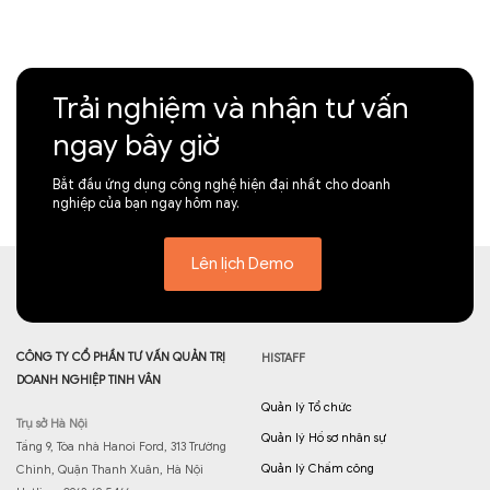
Trải nghiệm và nhận tư vấn
ngay bây giờ
Bắt đầu ứng dụng công nghệ hiện đại nhất cho doanh
nghiệp của bạn ngay hôm nay.
Lên lịch Demo
CÔNG TY CỔ PHẦN TƯ VẤN QUẢN TRỊ
HISTAFF
DOANH NGHIỆP TINH VÂN
Quản lý Tổ chức
Trụ sở Hà Nội
Quản lý Hồ sơ nhân sự
Tầng 9, Tòa nhà Hanoi Ford, 313 Trường
Quản lý Chấm công
Chinh, Quận Thanh Xuân, Hà Nội