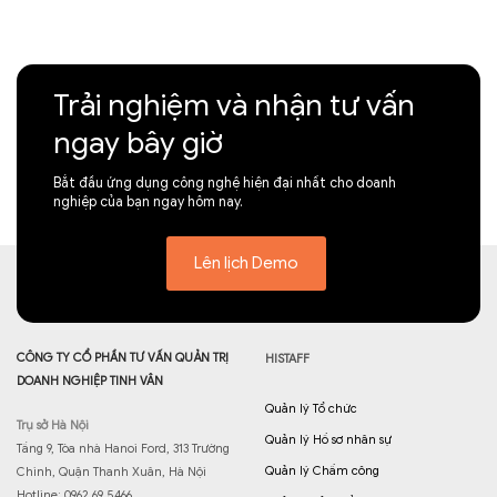
Trải nghiệm và nhận tư vấn
ngay bây giờ
Bắt đầu ứng dụng công nghệ hiện đại nhất cho doanh
nghiệp của bạn ngay hôm nay.
Lên lịch Demo
CÔNG TY CỔ PHẦN TƯ VẤN QUẢN TRỊ
HISTAFF
DOANH NGHIỆP TINH VÂN
Quản lý Tổ chức
Trụ sở Hà Nội
Quản lý Hồ sơ nhân sự
Tầng 9, Tòa nhà Hanoi Ford, 313 Trường
Quản lý Chấm công
Chinh, Quận Thanh Xuân, Hà Nội
Hotline: 0962 69 5466