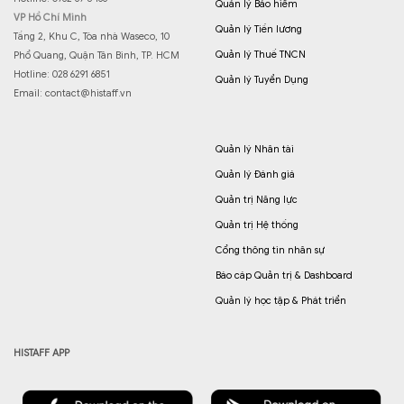
Quản lý Bảo hiểm
VP Hồ Chí Minh
Quản lý Tiền lương
Tầng 2, Khu C, Tòa nhà Waseco, 10
Quản lý Thuế TNCN
Phổ Quang, Quận Tân Bình, TP. HCM
Hotline: 028 6291 6851
Quản lý Tuyển Dụng
Email:
contact@histaff.vn
Quản lý Nhân tài
Quản lý Đánh giá
Quản trị Năng lực
Quản trị Hệ thống
Cổng thông tin nhân sự
Báo cáp Quản trị & Dashboard
Quản lý học tập & Phát triển
HISTAFF APP