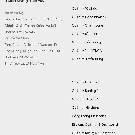
DOANH NGHIỆP TINH VÂN
Quản lý Tổ chức
Trụ sở Hà Nội
Quản lý Hồ sơ nhân sự
Tầng 9, Tòa nhà Hanoi Ford, 313 Trường
Quản lý Chấm công
Chinh, Quận Thanh Xuân, Hà Nội
Hotline: 0962 69 5466
Quản lý Bảo hiểm
VP Hồ Chí Minh
Quản lý Tiền lương
Tầng 2, Khu C, Tòa nhà Waseco, 10
Quản lý Thuế TNCN
Phổ Quang, Quận Tân Bình, TP. HCM
Hotline: 028 6291 6851
Quản lý Tuyển Dụng
Email:
contact@histaff.vn
Quản lý Nhân tài
Quản lý Đánh giá
Quản trị Năng lực
Quản trị Hệ thống
Cổng thông tin nhân sự
Báo cáp Quản trị & Dashboard
Quản lý học tập & Phát triển