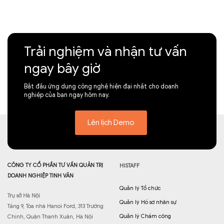
Trải nghiệm và nhận tư vấn
ngay bây giờ
Bắt đầu ứng dụng công nghệ hiện đại nhất cho doanh
nghiệp của bạn ngay hôm nay.
Lên lịch Demo
CÔNG TY CỔ PHẦN TƯ VẤN QUẢN TRỊ
HISTAFF
DOANH NGHIỆP TINH VÂN
Quản lý Tổ chức
Trụ sở Hà Nội
Quản lý Hồ sơ nhân sự
Tầng 9, Tòa nhà Hanoi Ford, 313 Trường
Quản lý Chấm công
Chinh, Quận Thanh Xuân, Hà Nội