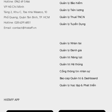
Hotline: 0962 69 5466
Quản lý Bảo hiểm
VP Hồ Chí Minh
Quản lý Tiền lương
Tầng 2, Khu C, Tòa nhà Waseco, 10
Quản lý Thuế TNCN
Phổ Quang, Quận Tân Bình, TP. HCM
Hotline: 028 6291 6851
Quản lý Tuyển Dụng
Email:
contact@histaff.vn
Quản lý Nhân tài
Quản lý Đánh giá
Quản trị Năng lực
Quản trị Hệ thống
Cổng thông tin nhân sự
Báo cáp Quản trị & Dashboard
Quản lý học tập & Phát triển
HISTAFF APP